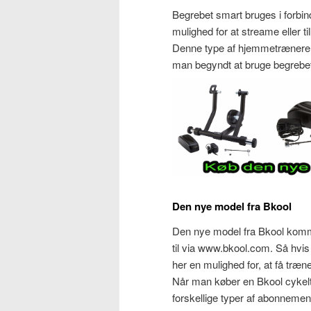
Begrebet smart bruges i forbi
mulighed for at streame eller 
Denne type af hjemmetrænere ha
man begyndt at bruge begrebet
Den nye model fra Bkool
Den nye model fra Bkool komm
til via www.bkool.com. Så hvis d
her en mulighed for, at få træn
Når man køber en Bkool cykelt
forskellige typer af abonneme