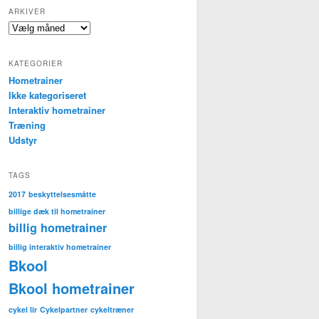
ARKIVER
Arkiver
KATEGORIER
Hometrainer
Ikke kategoriseret
Interaktiv hometrainer
Træning
Udstyr
TAGS
2017
beskyttelsesmåtte
billige dæk til hometrainer
billig hometrainer
billig interaktiv hometrainer
Bkool
Bkool hometrainer
cykel lir
Cykelpartner
cykeltræner