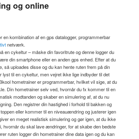
ng og online
l er en kombination af en gps datalogger, programmerbar
tivt
netværk.
å en cykeltur – måske din favoritrute og denne logger du
ære din smartphone eller en anden gps enhed. Efter at du
ne, så uploades disse og du kan hente ruten frem på din
lyst til en cykeltur, men vejret ikke lige indbyder til det
ool hometrainer er programmerbar, hvilket vil sige, at du
kle. Din hometrainer selv ved, hvornår du fx kommer til en
matisk modtanden og skaber en simulering af, at du nu
igning. Den registrer din hastighed i forhold til bakken og
l toppen eller kommer til en niveauændring og justerer igen
ver en meget realistisk simulering og gør igen, at du ikke
i, hvornår du skal lave ændringer, for at skabe den bedste
rer ruten logger din hometrainer dine data igen og du kan