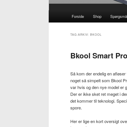
Hovedmenu
Forside
Shop
Spørgsmål
TAG-ARKIV:
BKOOL
Bkool Smart Pro
Så kom der endelig en afløser
noget så simpelt som Bkool Pr
var hvis og den nye model er g
Der er ikke sket ret meget i d
det kommer til teknologi. Spec
spore.
Her er lige en kort oversigt o