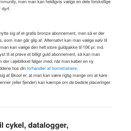
ommunity, men man kan heldigvis vælge en dele forskellige
 dyrt.
ytte sig af et gratis bronze abonnement, men så er der
, som man går glip af. Alternativt kan man vælge sølv til
er man kan vælge den helt store guldpakke til 10€ pr. md.
lyst til at prøve et billigt guld abonnement, så kan man
m der i øjeblikket følger med, når man køber en ny
uddene hos din
forhandler af hometrainere
.
 sig af Bkool er, at man kan være rigtig mange om at køre
venner (eller fjender) kan kæmpe om de bedste placeringer
 cykel, datalogger,