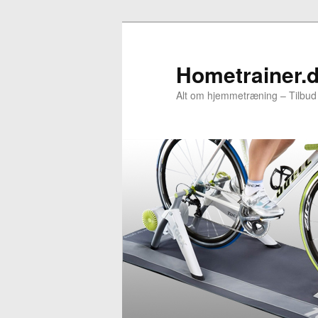
Fortsæt
Fortsæt
til
til
primært
sekundært
Hometrainer.
indhold
indhold
Alt om hjemmetræning – Tilbud –