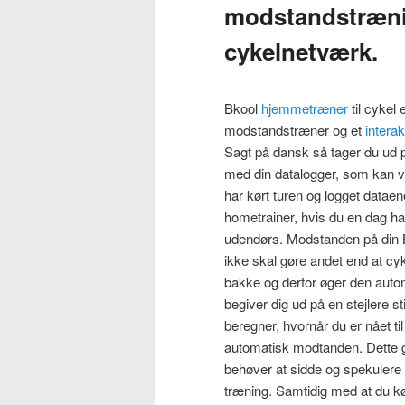
modstandstræni
cykelnetværk.
Bkool
hjemmetræner
til cyke
modstandstræner og et
interak
Sagt på dansk så tager du ud p
med din datalogger, som kan v
har kørt turen og logget datae
hometrainer, hvis du en dag har 
udendørs. Modstanden på din Bk
ikke skal gøre andet end at cy
bakke og derfor øger den auto
begiver dig ud på en stejlere st
beregner, hvornår du er nået ti
automatisk modtanden. Dette gi
behøver at sidde og spekulere 
træning. Samtidig med at du kø