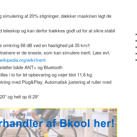
simulering af 20% stigninger, dækker maskinen lagt de
teleskop og kan derfor trækkes godt ud for at sikre stabil
e omkring 68 dB ved en hastighed på 35 km/t
ainere er de eneste, som kan simulere inerti. Læs evt.
.wikipedia.org/wiki/Inerti
tøtter både ANT+ og Bluetooth
lles i to for let opbevaring og vejer blot 11,6 kg.
ing med Plug&Play. Automatisk justering af ruller med
20” og helt op til 29”