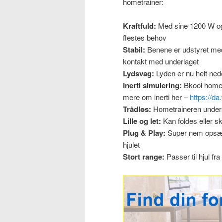
hometrainer:
Kraftfuld:
Med sine 1200 W og 
flestes behov
Stabil:
Benene er udstyret med 
kontakt med underlaget
Lydsvag:
Lyden er nu helt ned
Inerti simulering:
Bkool hometr
mere om inerti her –
https://da
Trådløs:
Hometraineren unders
Lille og let:
Kan foldes eller ski
Plug & Play:
Super nem opsætn
hjulet
Stort range:
Passer til hjul fra 