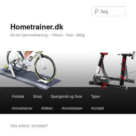
Fortsæt
Fortsæt
til
til
Søg
primært
sekundært
indhold
indhold
Hometrainer.dk
Alt om hjemmetræning – Tilbud – Test – Billig
Hovedmenu
Forside
Shop
Spørgsmål og Svar
Typer
Hometrainer
Artikler
Anmeldelser
Kontakt
TAG-ARKIV:
SVEDNET