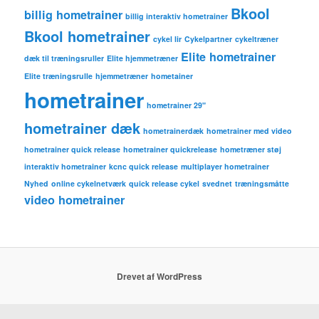
Bkool
billig hometrainer
billig interaktiv hometrainer
Bkool hometrainer
cykel lir
Cykelpartner
cykeltræner
Elite hometrainer
dæk til træningsruller
Elite hjemmetræner
Elite træningsrulle
hjemmetræner
hometainer
hometrainer
hometrainer 29"
hometrainer dæk
hometrainerdæk
hometrainer med video
hometrainer quick release
hometrainer quickrelease
hometræner støj
interaktiv hometrainer
kcnc quick release
multiplayer hometrainer
Nyhed
online cykelnetværk
quick release cykel
svednet
træningsmåtte
video hometrainer
Drevet af WordPress