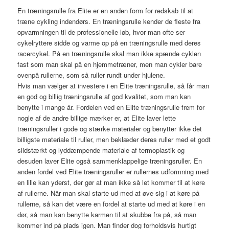
En træningsrulle fra Elite er en anden form for redskab til at
træne cykling indendørs. En træningsrulle kender de fleste fra
opvarmningen til de professionelle løb, hvor man ofte ser
cykelryttere sidde og varme op på en træningsrulle med deres
racercykel. På en træningsrulle skal man ikke spænde cyklen
fast som man skal på en hjemmetræner, men man cykler bare
ovenpå rullerne, som så ruller rundt under hjulene.
Hvis man vælger at investere i en Elite træningsrulle, så får man
en god og billig træningsrulle af god kvalitet, som man kan
benytte i mange år. Fordelen ved en Elite træningsrulle frem for
nogle af de andre billige mærker er, at Elite laver lette
træningsruller i gode og stærke materialer og benytter ikke det
billigste materiale til ruller, men beklæder deres ruller med et godt
slidstærkt og lyddæmpende materiale af termoplastik og
desuden laver Elite også sammenklappelige træningsruller. En
anden fordel ved Elite træningsruller er rullernes udformning med
en lille kan yderst, der gør at man ikke så let kommer til at køre
af rullerne. Når man skal starte ud med at øve sig i at køre på
rullerne, så kan det være en fordel at starte ud med at køre i en
dør, så man kan benytte karmen til at skubbe fra på, så man
kommer ind på plads igen. Man finder dog forholdsvis hurtigt