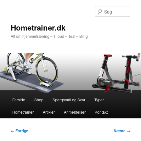
Fortsæt
til
Søg
primært
indhold
Hometrainer.dk
Alt om hjemmetræning – Tilbud – Test – Billig
Hovedmenu
Forside
Shop
Spørgsmål og Svar
Typer
Hometrainer
Artikler
Anmeldelser
Kontakt
Indlægsnavigation
←
Forrige
Næste
→