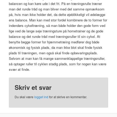
balancen og kan køre ude i det fri. På en træningsrulle træner
man det runde tråd og man bliver med det samme opmærksom
på, hvis man ikke holder det, da dette øjeblikkeligt vil ødelægge
ens balance. Man kan med stor fordel kombinere de to former for
indendørs cykeltræning, så man både holder den gode form ved
lige ved de lange seje træningsture på hometrainer og de gode
balance og det runde tråd med træningsruller til sin cykel. At
benytte begge former for hjæmmetræing medfører dog både
økonomisk og fysisk plads, da man ikke blot skal finde fysisk
plads til træningen, men også skal finde opbevaringsplads.
Selvom at man kan få mange sammenklappelige træningsruller,
så optager ruller til cyklen stadig plads, som for nogen kan være
svær at finde.
Skriv et svar
Du skal være
logget ind
for at skrive en kommentar.