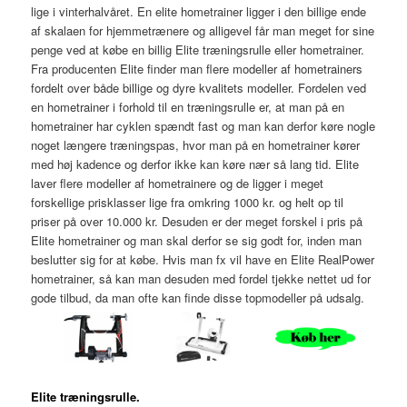
lige i vinterhalvåret. En elite hometrainer ligger i den billige ende
af skalaen for hjemmetrænere og alligevel får man meget for sine
penge ved at købe en billig Elite træningsrulle eller hometrainer.
Fra producenten Elite finder man flere modeller af hometrainers
fordelt over både billige og dyre kvalitets modeller. Fordelen ved
en hometrainer i forhold til en træningsrulle er, at man på en
hometrainer har cyklen spændt fast og man kan derfor køre nogle
noget længere træningspas, hvor man på en hometrainer kører
med høj kadence og derfor ikke kan køre nær så lang tid. Elite
laver flere modeller af hometrainere og de ligger i meget
forskellige prisklasser lige fra omkring 1000 kr. og helt op til
priser på over 10.000 kr. Desuden er der meget forskel i pris på
Elite hometrainer og man skal derfor se sig godt for, inden man
beslutter sig for at købe. Hvis man fx vil have en Elite RealPower
hometrainer, så kan man desuden med fordel tjekke nettet ud for
gode tilbud, da man ofte kan finde disse topmodeller på udsalg.
Elite træningsrulle.