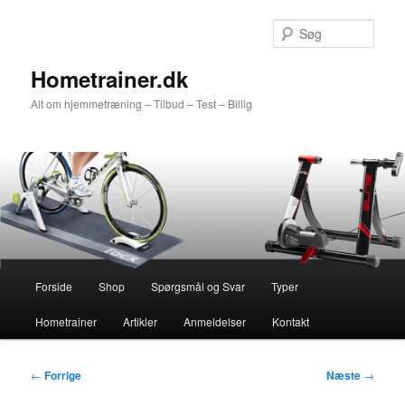
Fortsæt
til
Søg
primært
indhold
Hometrainer.dk
Alt om hjemmetræning – Tilbud – Test – Billig
Hovedmenu
Forside
Shop
Spørgsmål og Svar
Typer
Hometrainer
Artikler
Anmeldelser
Kontakt
Indlægsnavigation
←
Forrige
Næste
→